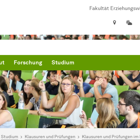
Fa­kul­tät Er­zie­hungs­
ut
Forschung
Studium
ind hier:
artseite
Studium
Klausuren und Prüfungen
Klausuren und Prüfungen im