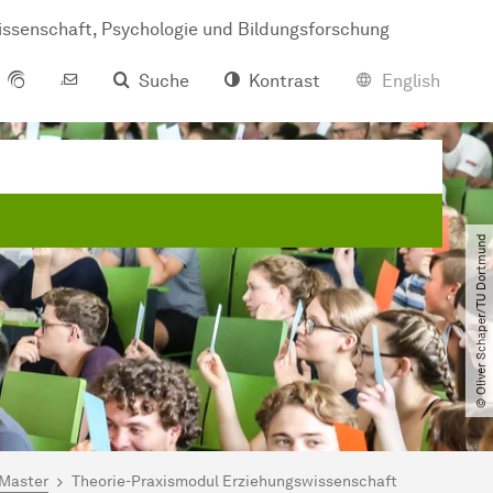
wis­sen­schaft, Psy­cho­lo­gie und Bil­dungs­for­schung
Suche
Kontrast
English
© Oliver Schaper​/​TU Dortmund
 Master
Theorie-Praxismodul Erziehungswissenschaft