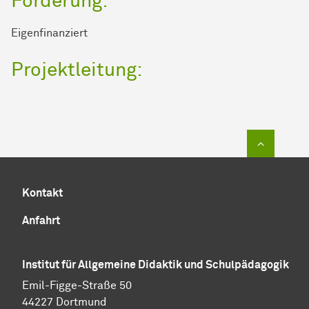
Förderung:
Eigenfinanziert
Projektleitung:
Zum Sei
Kontakt
Anfahrt
Institut für Allgemeine Didaktik und Schulpädagogik
Emil-Figge-Straße 50
44227 Dortmund