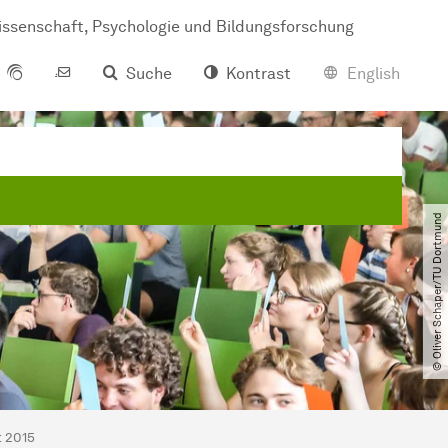
wis­sen­schaft, Psy­cho­lo­gie und Bil­dungs­for­schung
Suche
Kontrast
English
© Oliver Schaper​/​TU Dortmund
t 2015