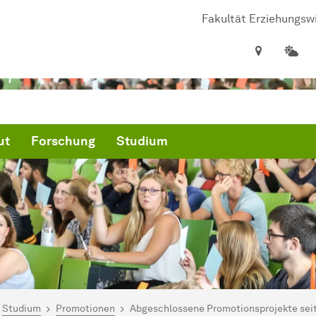
Fa­kul­tät Er­zie­hungs­
ut
Forschung
Studium
ind hier:
artseite
Studium
Promotionen
Abgeschlossene Promotionsprojekte sei