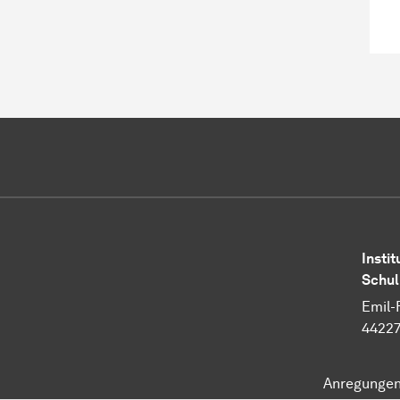
Insti
Schu
Emil-
4422
Anregunge