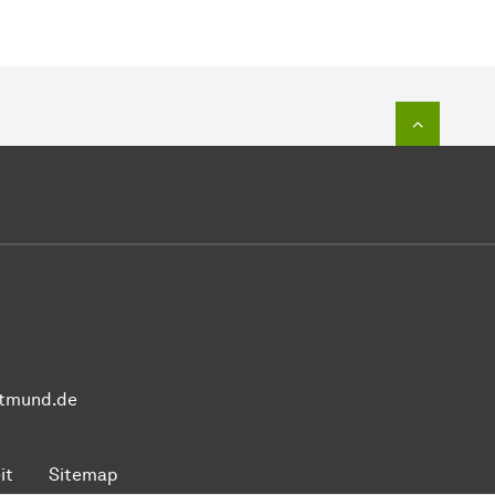
Zum Seit
dortmund.de
it
Sitemap