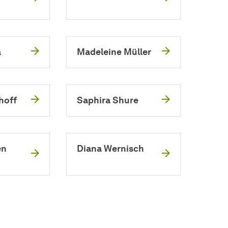
n
a
Madeleine Müller
hoff
Saphira Shure
en
Diana Wernisch