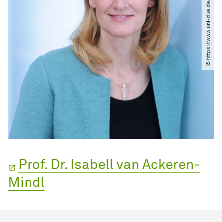
© https:​/​​/​www.uni-due.de​/​bifo​/​vanackeren.php
Prof. Dr. Isabell van Ackeren-
Mindl