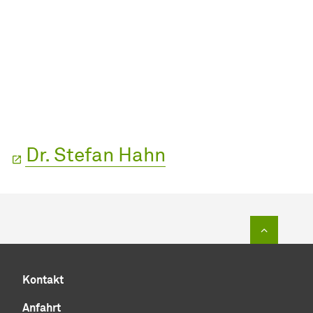
Dr. Stefan Hahn
Zum Sei
Kontakt
Anfahrt